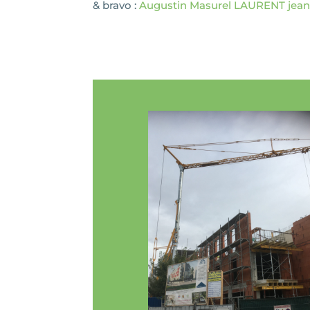
& bravo :
Augustin Masurel
LAURENT jean 