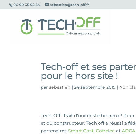
06 99 35 92 54
sebastien@tech-off.fr
Tech-off et ses parte
pour le hors site !
par
sebastien
|
24 septembre 2019
|
Non cla
Tech-Off : trait d’unioniste heureux ! Pou
et du constructeur, Tech off a réussi a fé
partenaires
Smart Cast
,
Cofrelec
et
ADCA