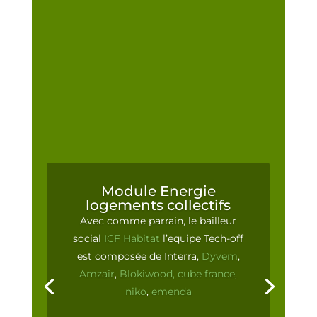
Module Energie
logements collectifs
Avec comme parrain, le bailleur
social
ICF Habitat
l’equipe Tech-off
est composée de Interra,
Dyvem
,
Amzair
,
Blokiwood,
cube france
,
niko
,
emenda