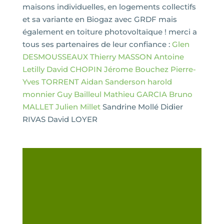
maisons individuelles, en logements collectifs
et sa variante en Biogaz avec GRDF mais
également en toiture photovoltaïque ! merci a
tous ses partenaires de leur confiance :
Glen
DESMOUSSEAUX
Thierry MASSON
Antoine
Letilly
David CHOPIN
Jérome Bouchez
Pierre-
Yves TORRENT
Aidan Sanderson
harold
monnier
Guy Bailleul
Mathieu GARCIA
Bruno
MALLET
Julien Millet
Sandrine Mollé Didier
RIVAS David LOYER