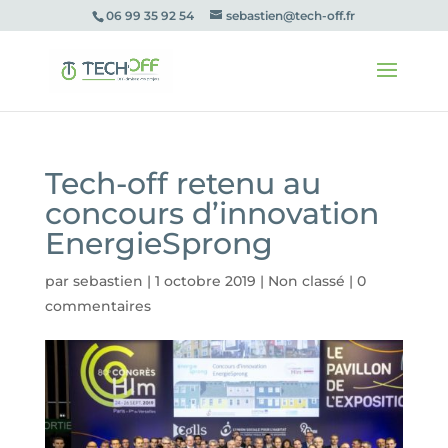
06 99 35 92 54
sebastien@tech-off.fr
Tech-off retenu au
concours d’innovation
EnergieSprong
par
sebastien
|
1 octobre 2019
|
Non classé
|
0
commentaires